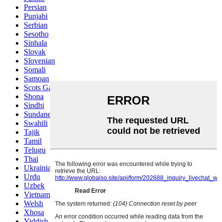
Persian
Punjabi
Serbian
Sesotho
Sinhala
Slovak
Slovenian
Somali
Samoan
Scots Gaelic
Shona
Sindhi
Sundanese
Swahili
Tajik
Tamil
Telugu
Thai
Ukrainian
Urdu
Uzbek
Vietnamese
Welsh
Xhosa
Yiddish