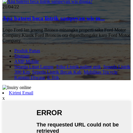
21/04/22
Apa baterei beca listrik sampeyan wis m...
Logo Ford lan jeneng Bronco minangka properti saka Ford Motor
Company.Klasik Ford Broncos ora digandhengake karo Ford Motor
Company.
Produk Panas
Sitemap
AMP Mobile
Sepeda Lipat Lampu
,
Trike Listrik paling apik
,
Sepeda Listrik
300 Km
,
Sepeda Listrik Becak Kab
,
Mobilitas Tricycle
Kanggo Diwasa
,
E Trik
,
Kirimi Email
x