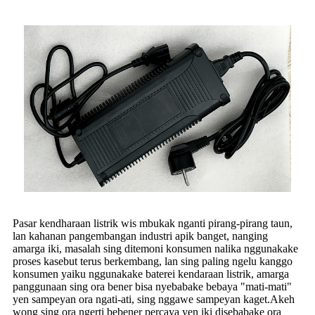
Pasar kendharaan listrik wis mbukak nganti pirang-pirang taun,
lan kahanan pangembangan industri apik banget, nanging
amarga iki, masalah sing ditemoni konsumen nalika nggunakake
proses kasebut terus berkembang, lan sing paling ngelu kanggo
konsumen yaiku nggunakake baterei kendaraan listrik, amarga
panggunaan sing ora bener bisa nyebabake bebaya "mati-mati"
yen sampeyan ora ngati-ati, sing nggawe sampeyan kaget.Akeh
wong sing ora ngerti bebener percaya yen iki disebabake ora