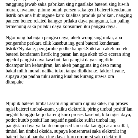
tanggung jawab saka pabrikan sing ngasilake baterei sing luwih
murah, nyatane, pitung puluh persen saka geni baterei kendaraan
listrik ora ana hubungane karo kualitas produk pabrikan, nanging
pancen bener. related kanggo prilaku daya pangguna, lan paling
termenung saka prilaku daya konsumen iku pangisi daya.
Ngomong babagan pangisi daya, akeh wong sing mikir, apa
pengaruhe perkara cilik kasebut ing geni baterei kendaraan
listrik?Nyatane, pengaruhe gedhe banget.Saiki ana akeh merek
baterei kendaraan listrik ing pasar, lan uga akeh toko eceran sing
ngedol pangisi daya kasebut, lan pangisi daya sing didol
dicampur lan kebanjiran, lan akeh pangguna ing deso mung
bakal milih murah nalika tuku, tanpa dipikirake. faktor liyane,
supaya apa padha tuku asring kualitas kurang utawa ora
ditrapake.
Njupuk baterei timbal-asam sing umum digunakake, ing proses
ngisi baterei timbal-asam, yaiku elektrolit, piring timbal positif lan
negatif kanggo kerjo bareng karo proses kasebut, kita ngisi daya,
potlot kutub positif lan negatif ngasilake sulfat timbal ing
pangisian daya yaiku decomposed lan suda kanggo asam sulfat,
timbal lan timbal oksida, supaya konsentrasi saka elektrolit ing
baterei bakal nambah ing daya, karo proporsi saka elektrolit