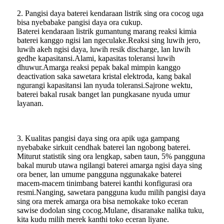
2. Pangisi daya baterei kendaraan listrik sing ora cocog uga
bisa nyebabake pangisi daya ora cukup.
Baterei kendaraan listrik gumantung marang reaksi kimia
baterei kanggo ngisi lan ngeculake.Reaksi sing luwih jero,
luwih akeh ngisi daya, luwih resik discharge, lan luwih
gedhe kapasitansi.Alami, kapasitas toleransi luwih
dhuwur.Amarga reaksi pepak bakal mimpin kanggo
deactivation saka sawetara kristal elektroda, kang bakal
ngurangi kapasitansi lan nyuda toleransi.Sajrone wektu,
baterei bakal rusak banget lan pungkasane nyuda umur
layanan.
3. Kualitas pangisi daya sing ora apik uga gampang
nyebabake sirkuit cendhak baterei lan ngobong baterei.
Miturut statistik sing ora lengkap, saben taun, 5% pangguna
bakal murub utawa ngilangi baterei amarga ngisi daya sing
ora bener, lan umume pangguna nggunakake baterei
macem-macem tinimbang baterei kanthi konfigurasi ora
resmi.Nanging, sawetara pangguna kudu milih pangisi daya
sing ora merek amarga ora bisa nemokake toko eceran
sawise dodolan sing cocog.Mulane, disaranake nalika tuku,
kita kudu milih merek kanthi toko eceran liyane.