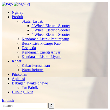
Ngarep
Produk
Skuter Listrik
2 Wheel Electric Scooter
3 Wheel Electric Scooter
4 Wheel Electric Scooter
Kendaraan Listrik Penumpang
Becak Listrik Cargo Kab
E-sepeda
Kendaraan Energi Anyar
Kendaraan Listrik Liyane
Kabar
Kabar Perusahaan
Warta Industri
Pitakonan
Aplikasi
Babagan awake dhewe
Tur Pabrik
Hubungi Kita
English