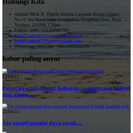
Hubungi Kita
Alamat: Blok B, Distrik Induksi Layanan Bisnis Umum,
No.12 Sisi Barat Jalan Huangshan, Tongshan New, Kota
Xuzhou, 221006, China
Telpon: 0086-516-83889795
Email: manager@xinyi-vehicle.com
Email: sales007@xinyi-vehicle.com
WhatsApp / WeChat: +8615695253376
kabar paling anyar
12/08/22
Papat kawruh dhasar babagan panggunaan baterei
sing aman ...
22/04/22
Aja nganti pangisi daya rusak ...