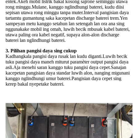
entek.Akeh mobil listrik bakal kosong sajrone seminggu utawa
rong minggu.Mulane, kanggo nglindhungi baterei, kudu diisi
sepisan utawa rong minggu tanpa muter.Interval pangisian daya
tartamtu gumantung saka kacepetan discharge baterei trem.Yen
sampeyan metu kanggo setahun lan setengah lan ora ana sing
nggunakake mobil ing omah, luwih becik mbusak kabel baterei,
utawa paling ora kabel negatif, supaya alon-alon discharge
baterei lan nglindhungi baterei.
3. Pilihan pangisi daya sing cukup
Kadhangkala pangisi daya rusak lan kudu diganti.Luwih becik
tuku pangisi daya maneh miturut paramèter output pangisi daya
asli.Aja menehi saran kanggo tuku pangisi daya cepet.Sanajan
kacepetan pangisian daya standar luwih alon, nanging migunani
kanggo nglindhungi umur baterei.Pangisian daya cepet sing
kerep bakal nyepetake baterei.