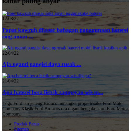
kabar paling anyar
12/08/22
Papat kawruh dhasar babagan panggunaan baterei
sing aman ...
22/04/22
Aja nganti pangisi daya rusak ...
21/04/22
Apa baterei beca listrik sampeyan wis m...
Logo Ford lan jeneng Bronco minangka properti saka Ford Motor
Company.Klasik Ford Broncos ora digandhengake karo Ford Motor
Company.
Produk Panas
Sitemap