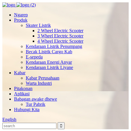
Ngarep
Produk
Skuter Listrik
2 Wheel Electric Scooter
3 Wheel Electric Scooter
4 Wheel Electric Scooter
Kendaraan Listrik Penumpang
Becak Listrik Cargo Kab
E-sepeda
Kendaraan Energi Anyar
Kendaraan Listrik Liyane
Kabar
Kabar Perusahaan
Warta Industri
Pitakonan
Aplikasi
Babagan awake dhewe
Tur Pabrik
Hubungi Kita
English