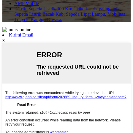
AMP Mobile
E Trik
,
Sepeda Listrik 300 Km
,
Trike Listrik paling apik
,
Sepeda Listrik Becak Kab
,
Sepeda Lipat Lampu
,
Mobilitas
Tricycle Kanggo Diwasa
,
Kirimi Email
x