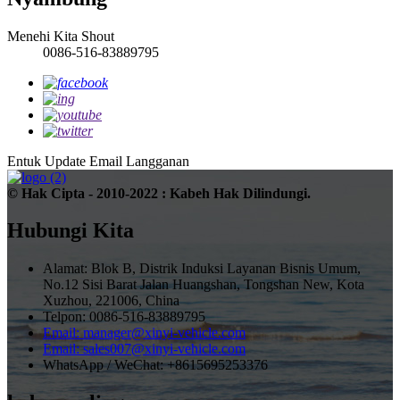
Menehi Kita Shout
0086-516-83889795
Entuk Update Email
Langganan
© Hak Cipta - 2010-2022 : Kabeh Hak Dilindungi.
Hubungi Kita
Alamat: Blok B, Distrik Induksi Layanan Bisnis Umum,
No.12 Sisi Barat Jalan Huangshan, Tongshan New, Kota
Xuzhou, 221006, China
Telpon: 0086-516-83889795
Email: manager@xinyi-vehicle.com
Email: sales007@xinyi-vehicle.com
WhatsApp / WeChat: +8615695253376